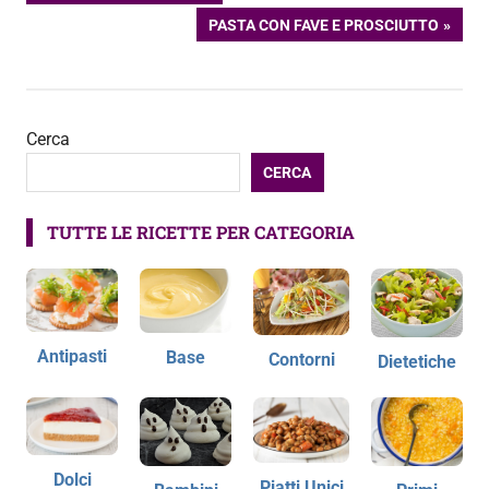
PRECEDENTE:
ARTICOLO
PASTA CON FAVE E PROSCIUTTO
articoli
SUCCESSIVO:
Cerca
CERCA
TUTTE LE RICETTE PER CATEGORIA
Antipasti
Base
Contorni
Dietetiche
Dolci
Piatti Unici