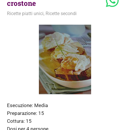
crostone
23 Aprile 2012
admin
Ricette piatti unici
,
Ricette secondi
Esecuzione:
Media
Preparazione:
15
Cottura:
15
Dosi per
4 persone