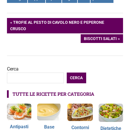
Navigazione
ARTICOLO
TROFIE AL PESTO DI CAVOLO NERO E PEPERONE
PRECEDENTE:
CRUSCO
articoli
ARTICOLO
BISCOTTI SALATI
SUCCESSIVO:
Cerca
CERCA
TUTTE LE RICETTE PER CATEGORIA
Antipasti
Base
Contorni
Dietetiche