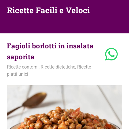
Ricette Facili e Veloci
Fagioli borlotti in insalata
saporita
3 Agosto 2021
admin
Ricette contorni
,
Ricette dietetiche
,
Ricette
piatti unici