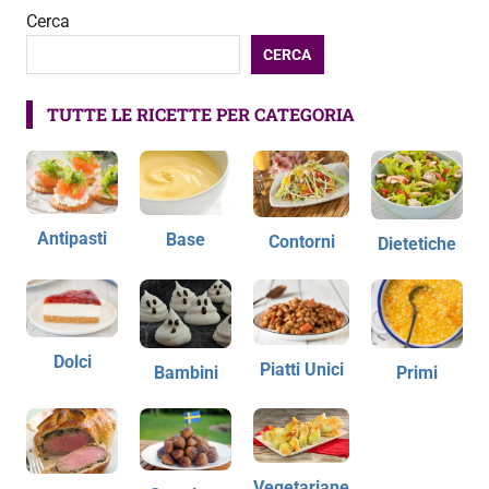
Cerca
CERCA
TUTTE LE RICETTE PER CATEGORIA
Antipasti
Base
Contorni
Dietetiche
Dolci
Piatti Unici
Bambini
Primi
Vegetariane