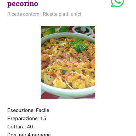
pecorino
29 Febbraio 2012
admin
Ricette contorni
,
Ricette piatti unici
Esecuzione:
Facile
Preparazione:
15
Cottura:
40
Dosi per
4 persone