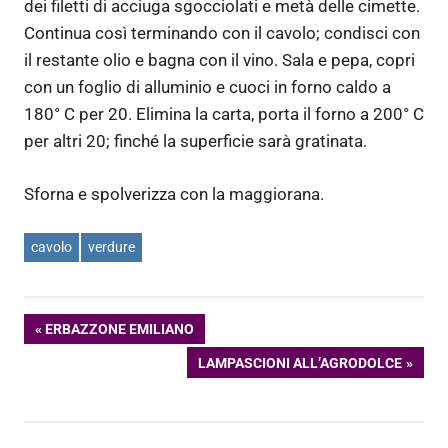
dei filetti di acciuga sgocciolati e metà delle cimette.
Continua così terminando con il cavolo; condisci con
il restante olio e bagna con il vino. Sala e pepa, copri
con un foglio di alluminio e cuoci in forno caldo a
180° C per 20. Elimina la carta, porta il forno a 200° C
per altri 20; finché la superficie sarà gratinata.
Sforna e spolverizza con la maggiorana.
cavolo
verdure
Navigazione
ARTICOLO
ERBAZZONE EMILIANO
PRECEDENTE:
ARTICOLO
LAMPASCIONI ALL’AGRODOLCE
articoli
SUCCESSIVO: