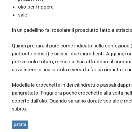
olio per friggere
sale
In un padellino fai rosolare il prosciutto fatto a striscio
Quindi prepara il purè come indicato nella confezione
piuttosto denso) e unisci i due ingredienti. Aggiungi ora
prezzemolo tritato, mescola. Fai raffreddare il compos
uova intere in una ciotola e versa la farina rimasta in un
Modella le crocchette in dei cilindretti e passali dappri
pangrattato. Friggi ora poche crocchette alla volta ne
coperte dall’olio. Quando saranno dorate scolale e mett
subito.
patata