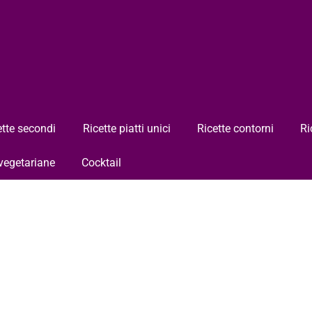
ette secondi
Ricette piatti unici
Ricette contorni
Ri
 vegetariane
Cocktail