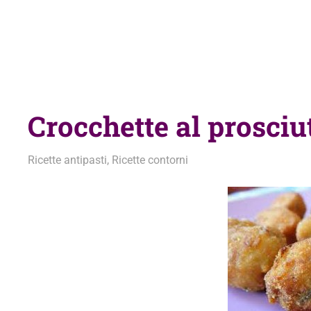
Crocchette al prosciu
25 Marzo 2013
admin
Ricette antipasti
,
Ricette contorni