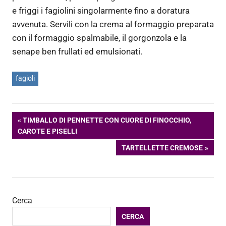
e friggi i fagiolini singolarmente fino a doratura
avvenuta. Servili con la crema al formaggio preparata
con il formaggio spalmabile, il gorgonzola e la
senape ben frullati ed emulsionati.
fagioli
Navigazione
ARTICOLO
TIMBALLO DI PENNETTE CON CUORE DI FINOCCHIO,
PRECEDENTE:
CAROTE E PISELLI
articoli
ARTICOLO
TARTELLETTE CREMOSE
SUCCESSIVO:
Cerca
CERCA