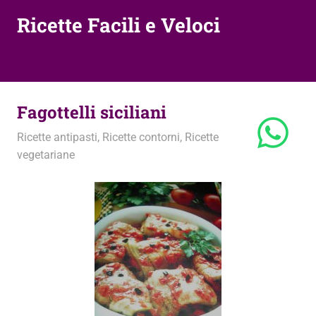
Ricette Facili e Veloci
Fagottelli siciliani
14 Giugno 2012
admin
Ricette antipasti
,
Ricette contorni
,
Ricette
vegetariane