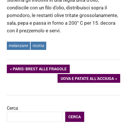
condiscile con un filo d’olio, distribuisci sopra il
pomodoro, le restanti olive tritate grossolanamente,
sala, pepa e passa in forno a 200° C per 15. decora
con il prezzemolo e servi.
melanzane
ricotta
Navigazione
ARTICOLO
PARIS-BREST ALLE FRAGOLE
PRECEDENTE:
ARTICOLO
UOVA E PATATE ALL’ACCIUGA
articoli
SUCCESSIVO:
Cerca
CERCA