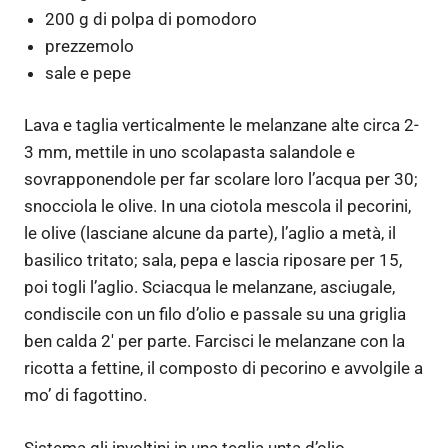
200 g di polpa di pomodoro
prezzemolo
sale e pepe
Lava e taglia verticalmente le melanzane alte circa 2-
3 mm, mettile in uno scolapasta salandole e
sovrapponendole per far scolare loro l’acqua per 30;
snocciola le olive. In una ciotola mescola il pecorini,
le olive (lasciane alcune da parte), l’aglio a metà, il
basilico tritato; sala, pepa e lascia riposare per 15,
poi togli l’aglio. Sciacqua le melanzane, asciugale,
condiscile con un filo d’olio e passale su una griglia
ben calda 2′ per parte. Farcisci le melanzane con la
ricotta a fettine, il composto di pecorino e avvolgile a
mo’ di fagottino.
Sistema gli involtini in una teglia unta d’olio,