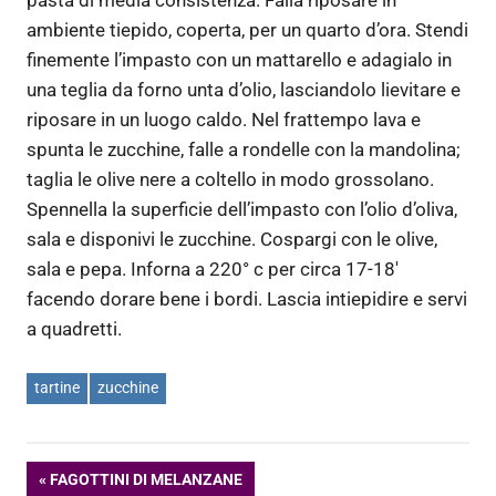
pasta di media consistenza. Falla riposare in
ambiente tiepido, coperta, per un quarto d’ora. Stendi
finemente l’impasto con un mattarello e adagialo in
una teglia da forno unta d’olio, lasciandolo lievitare e
riposare in un luogo caldo. Nel frattempo lava e
spunta le zucchine, falle a rondelle con la mandolina;
taglia le olive nere a coltello in modo grossolano.
Spennella la superficie dell’impasto con l’olio d’oliva,
sala e disponivi le zucchine. Cospargi con le olive,
sala e pepa. Inforna a 220° c per circa 17-18′
facendo dorare bene i bordi. Lascia intiepidire e servi
a quadretti.
tartine
zucchine
Navigazione
ARTICOLO
FAGOTTINI DI MELANZANE