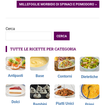
PRECEDENTE:
ARTICOLO
MILLEFOGLIE MORBIDO DI SPINACI E POMODORO
articoli
SUCCESSIVO:
Cerca
CERCA
TUTTE LE RICETTE PER CATEGORIA
Antipasti
Base
Contorni
Dietetiche
Dolci
Piatti Unici
Bambini
Primi