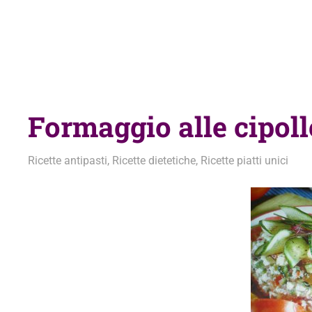
Formaggio alle cipoll
12 Novembre 2013
admin
Ricette antipasti
,
Ricette dietetiche
,
Ricette piatti unici