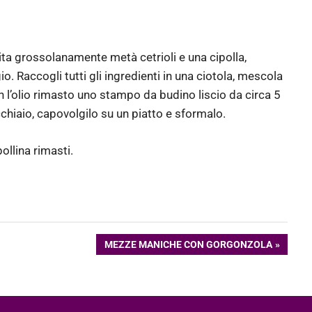
ita grossolanamente metà cetrioli e una cipolla,
io. Raccogli tutti gli ingredienti in una ciotola, mescola
on l’olio rimasto uno stampo da budino liscio da circa 5
chiaio, capovolgilo su un piatto e sformalo.
ollina rimasti.
ARTICOLO
MEZZE MANICHE CON GORGONZOLA
SUCCESSIVO: