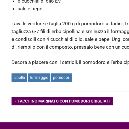
6 cucchiai di olio EV
sale e pepe
Lava le verdure e taglia 200 g di pomodoro a dadini; tr
tagliuzza 6-7 fili di erba cipollina e sminuzza il formagg
e condiscili con 4 cucchiai di olio, sale e pepe. Ungi c
dl, riempilo con il composto, pressalo bene con un cuc
Decora a piacere con il cetrioli, il pomodoro e l’erba cip
cipolla
formaggio
pomodori
Navigazione
ARTICOLO
TACCHINO MARINATO CON POMODORI GRIGLIATI
PRECEDENTE:
articoli