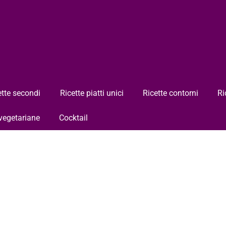
ette secondi
Ricette piatti unici
Ricette contorni
Ri
 vegetariane
Cocktail