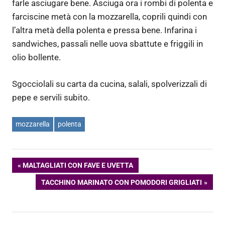
farle asciugare bene. Asciuga ora i rombi di polenta e
farciscine metà con la mozzarella, coprili quindi con
l’altra metà della polenta e pressa bene. Infarina i
sandwiches, passali nelle uova sbattute e friggili in
olio bollente.
Sgocciolali su carta da cucina, salali, spolverizzali di
pepe e servili subito.
mozzarella
polenta
Navigazione
ARTICOLO
MALTAGLIATI CON FAVE E UVETTA
PRECEDENTE:
ARTICOLO
TACCHINO MARINATO CON POMODORI GRIGLIATI
articoli
SUCCESSIVO: