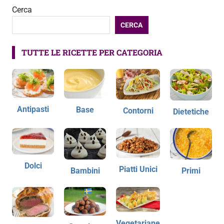
Cerca
CERCA
TUTTE LE RICETTE PER CATEGORIA
Antipasti
Base
Contorni
Dietetiche
Dolci
Piatti Unici
Bambini
Primi
Vegetariane