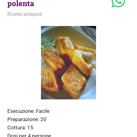
polenta
10 Novembre 2013
admin
Ricette antipasti
Esecuzione:
Facile
Preparazione:
20
Cottura:
15
Dosi per
4 persone