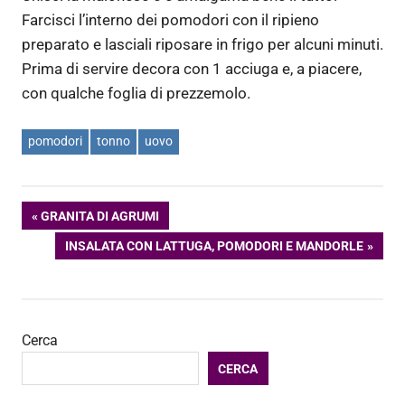
Farcisci l’interno dei pomodori con il ripieno
preparato e lasciali riposare in frigo per alcuni minuti.
Prima di servire decora con 1 acciuga e, a piacere,
con qualche foglia di prezzemolo.
pomodori
tonno
uovo
Navigazione
ARTICOLO
GRANITA DI AGRUMI
PRECEDENTE:
ARTICOLO
INSALATA CON LATTUGA, POMODORI E MANDORLE
articoli
SUCCESSIVO:
Cerca
CERCA