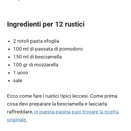
Ingredienti per
12
rustici
2 rotoli pasta sfoglia
100 ml di passata di pomodoro
150 ml di besciamella
100 gr di mozzarella
1 uovo
sale
Ecco come fare i rustici tipici leccesi. Come prima
cosa devi preparare la besciamella e lasciarla
raffreddare,
in questa pagina puoi trovare la ricetta
originale.