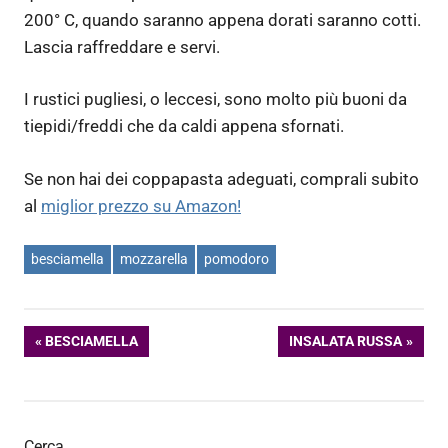
200° C, quando saranno appena dorati saranno cotti.
Lascia raffreddare e servi.
I rustici pugliesi, o leccesi, sono molto più buoni da
tiepidi/freddi che da caldi appena sfornati.
Se non hai dei coppapasta adeguati, comprali subito
al
miglior prezzo su Amazon!
besciamella
mozzarella
pomodoro
Navigazione
ARTICOLO
ARTICOLO
BESCIAMELLA
INSALATA RUSSA
PRECEDENTE:
SUCCESSIVO:
articoli
Cerca