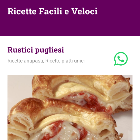
Ricette Facili e Veloci
Rustici pugliesi
1 Ottobre 2015
admin
Ricette antipasti
,
Ricette piatti unici