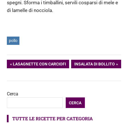
spegni. Sforma i timballini, servili cosparsi di mele e
di lamelle di nocciola.
pollo
Navigazione
ARTICOLO
ARTICOLO
LASAGNETTE CON CARCIOFI
INSALATA DI BOLLITO
PRECEDENTE:
SUCCESSIVO:
articoli
Cerca
CERCA
TUTTE LE RICETTE PER CATEGORIA