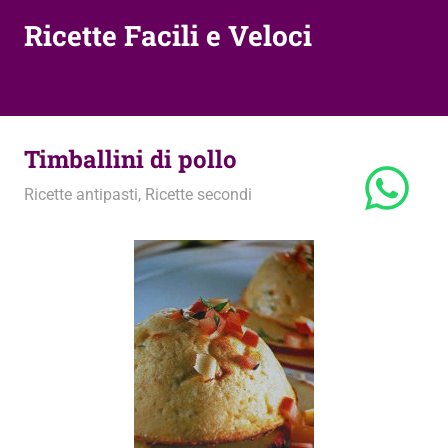
Ricette Facili e Veloci
Timballini di pollo
26 Maggio 2012
admin
Ricette antipasti
,
Ricette secondi