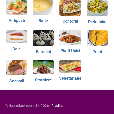
Antipasti
Base
Contorni
Dietetiche
Dolci
Piatti Unici
Bambini
Primi
Vegetariane
Straniere
Secondi
© ricettefacilieveloci.it 2026 -
Credits