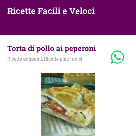
Ricette Facili e Veloci
Torta di pollo ai peperoni
18 Febbraio 2012
admin
Ricette antipasti
,
Ricette piatti unici