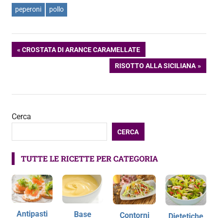
peperoni
pollo
Navigazione
ARTICOLO
CROSTATA DI ARANCE CARAMELLATE
PRECEDENTE:
ARTICOLO
RISOTTO ALLA SICILIANA
articoli
SUCCESSIVO:
Cerca
CERCA
TUTTE LE RICETTE PER CATEGORIA
Antipasti
Base
Contorni
Dietetiche