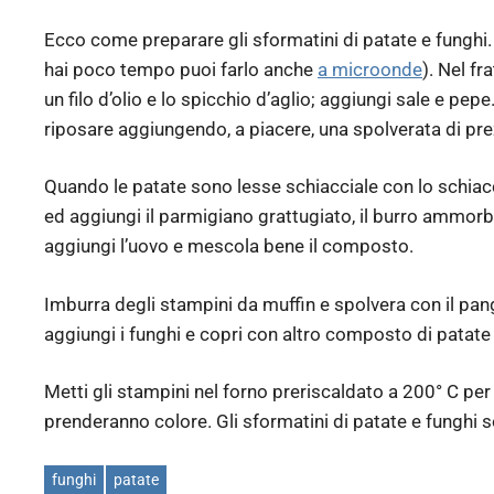
Ecco come preparare gli sformatini di patate e funghi. 
hai poco tempo puoi farlo anche
a microonde
). Nel fr
un filo d’olio e lo spicchio d’aglio; aggiungi sale e pepe
riposare aggiungendo, a piacere, una spolverata di pr
Quando le patate sono lesse schiacciale con lo schiacc
ed aggiungi il parmigiano grattugiato, il burro ammorb
aggiungi l’uovo e mescola bene il composto.
Imburra degli stampini da muffin e spolvera con il pang
aggiungi i funghi e copri con altro composto di patate 
Metti gli stampini nel forno preriscaldato a 200° C pe
prenderanno colore. Gli sformatini di patate e funghi s
funghi
patate