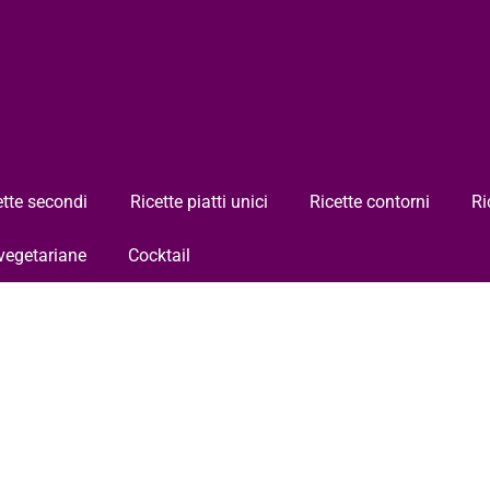
ette secondi
Ricette piatti unici
Ricette contorni
Ri
 vegetariane
Cocktail