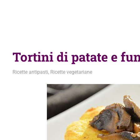
Tortini di patate e fu
24 Ottobre 2019
admin
Ricette antipasti
,
Ricette vegetariane