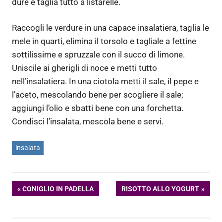
dure e taglia tutto a listarelle.
Raccogli le verdure in una capace insalatiera, taglia le
mele in quarti, elimina il torsolo e tagliale a fettine
sottilissime e spruzzale con il succo di limone.
Uniscile ai gherigli di noce e metti tutto
nell’insalatiera. In una ciotola metti il sale, il pepe e
l’aceto, mescolando bene per scogliere il sale;
aggiungi l’olio e sbatti bene con una forchetta.
Condisci l’insalata, mescola bene e servi.
insalata
Navigazione
ARTICOLO
ARTICOLO
CONIGLIO IN PADELLA
RISOTTO ALLO YOGURT
PRECEDENTE:
SUCCESSIVO:
articoli