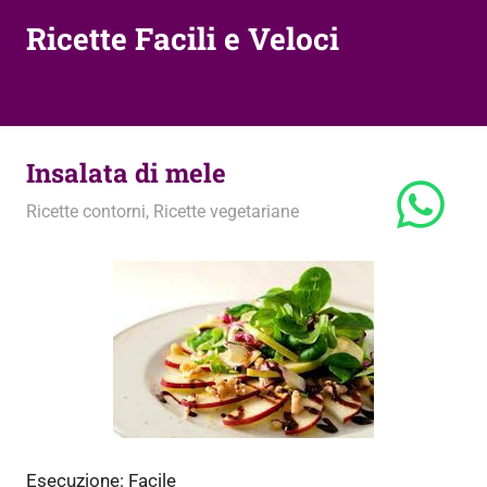
Ricette Facili e Veloci
Insalata di mele
4 Marzo 2013
admin
Ricette contorni
,
Ricette vegetariane
Esecuzione:
Facile