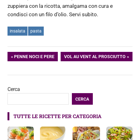
zuppiera con la ricotta, amalgama con cura e
condisci con un filo d’olio. Servi subito.
insalata
pasta
Navigazione
ARTICOLO
ARTICOLO
PENNE NOCI E PERE
VOL AU VENT AL PROSCIUTTO
PRECEDENTE:
SUCCESSIVO:
articoli
Cerca
CERCA
TUTTE LE RICETTE PER CATEGORIA