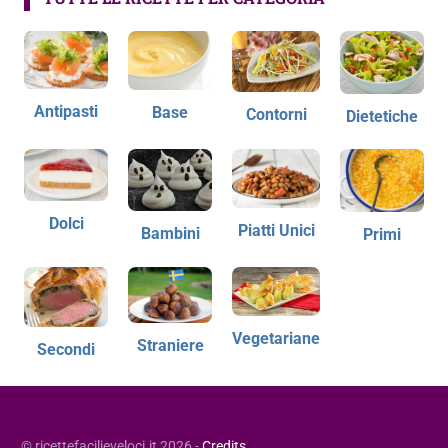
Antipasti
Base
Contorni
Dietetiche
Dolci
Piatti Unici
Bambini
Primi
Vegetariane
Straniere
Secondi
© ricettefacilieveloci.it 2026 -
Credits