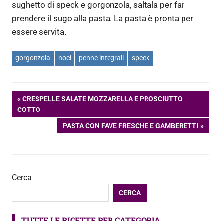
sughetto di speck e gorgonzola, saltala per far
prendere il sugo alla pasta. La pasta è pronta per
essere servita.
gorgonzola
noci
penne integrali
speck
Navigazione
ARTICOLO
CRESPELLE SALATE MOZZARELLA E PROSCIUTTO
PRECEDENTE:
COTTO
articoli
ARTICOLO
PASTA CON FAVE FRESCHE E GAMBERETTI
SUCCESSIVO:
Cerca
CERCA
TUTTE LE RICETTE PER CATEGORIA