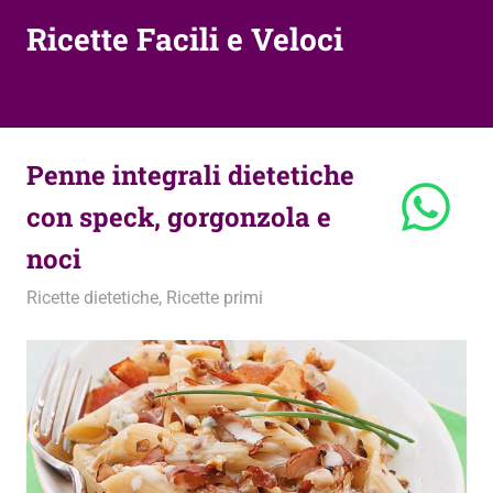
Ricette Facili e Veloci
Penne integrali dietetiche
con speck, gorgonzola e
noci
7 Aprile 2015
admin
Ricette dietetiche
,
Ricette primi