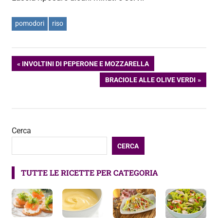
pomodori
riso
Navigazione
ARTICOLO
INVOLTINI DI PEPERONE E MOZZARELLA
PRECEDENTE:
ARTICOLO
BRACIOLE ALLE OLIVE VERDI
articoli
SUCCESSIVO:
Cerca
CERCA
TUTTE LE RICETTE PER CATEGORIA