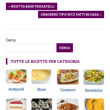
Navigazione
ARTICOLO
RICETTA BASE PASSATELLI
PRECEDENTE:
ARTICOLO
CRACKERS TIPO RITZ FATTI IN CASA
articoli
SUCCESSIVO:
Cerca
CERCA
TUTTE LE RICETTE PER CATEGORIA
Antipasti
Base
Contorni
Dietetiche