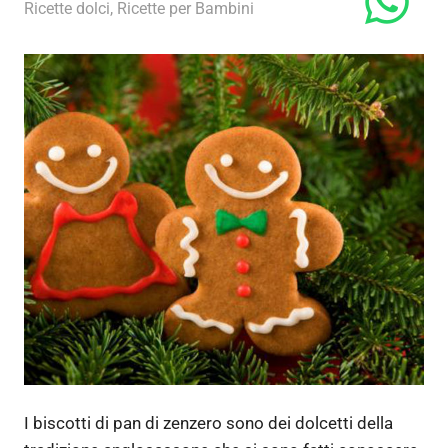
11 Dicembre 2017
admin
Ricette dolci
,
Ricette per Bambini
I biscotti di pan di zenzero sono dei dolcetti della