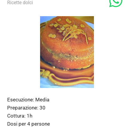
13 Gennaio 2012
admin
Ricette dolci
Esecuzione:
Media
Preparazione:
30
Cottura:
1h
Dosi per
4 persone