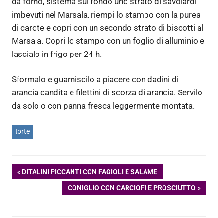
da forno, sistema sul fondo uno strato di savoiardi
imbevuti nel Marsala, riempi lo stampo con la purea
di carote e copri con un secondo strato di biscotti al
Marsala. Copri lo stampo con un foglio di alluminio e
lascialo in frigo per 24 h.
Sformalo e guarniscilo a piacere con dadini di
arancia candita e filettini di scorza di arancia. Servilo
da solo o con panna fresca leggermente montata.
torte
Navigazione
ARTICOLO
DITALINI PICCANTI CON FAGIOLI E SALAME
PRECEDENTE:
ARTICOLO
CONIGLIO CON CARCIOFI E PROSCIUTTO
articoli
SUCCESSIVO: