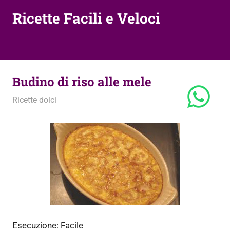
Ricette Facili e Veloci
Budino di riso alle mele
7 Aprile 2013
admin
Ricette dolci
Esecuzione:
Facile