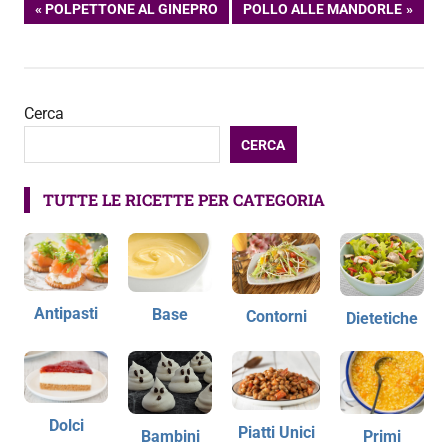
Navigazione
ARTICOLO
ARTICOLO
POLPETTONE AL GINEPRO
POLLO ALLE MANDORLE
PRECEDENTE:
SUCCESSIVO:
articoli
Cerca
CERCA
TUTTE LE RICETTE PER CATEGORIA
Antipasti
Base
Contorni
Dietetiche
Dolci
Piatti Unici
Bambini
Primi