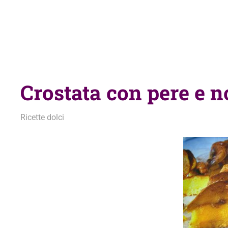
Crostata con pere e n
10 Aprile 2012
admin
Ricette dolci