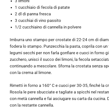
3 limoni
1 cucchiaio di fecola di patate
2 dl di panna fresca
3 cucchiai di vino passito
1/2 cucchiaino di cannella in polvere
Imburra uno stampo per crostate di 22-24 cm di diame
fodera lo stampo. Punzecchia la pasta, coprila con un f
legumi secchi per non farla gonfiare e cuoci in forno g
zucchero, unisci il succo dei limoni, la fecola setacciat
continuando a mescolare. Sforna la crostata senza spegne
con la crema al limone.
Rimetti in forno a 160° C e cuoci per 30-35, finché la 
Rosola le pere sbucciate e tagliate a spicchi nel restan
con metà cannella e fai asciugare su carta da cucina. D
con la restante cannella.