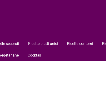
ette secondi
Ricette piatti unici
Ricette contorni
Ri
 vegetariane
Cocktail