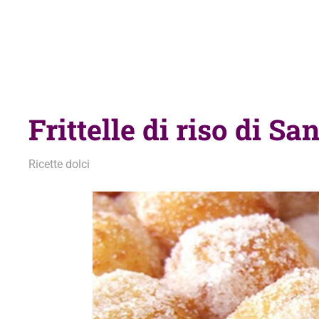
Frittelle di riso di S
19 Marzo 2010
admin
Ricette dolci