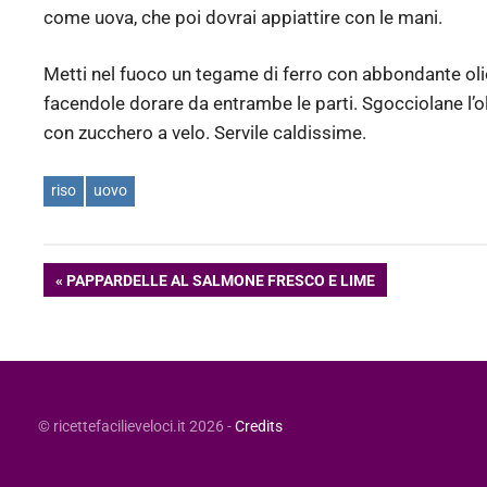
come uova, che poi dovrai appiattire con le mani.
Metti nel fuoco un tegame di ferro con abbondante olio 
facendole dorare da entrambe le parti. Sgocciolane l’ol
con zucchero a velo. Servile caldissime.
riso
uovo
Navigazione
ARTICOLO
PAPPARDELLE AL SALMONE FRESCO E LIME
PRECEDENTE:
articoli
© ricettefacilieveloci.it 2026 -
Credits