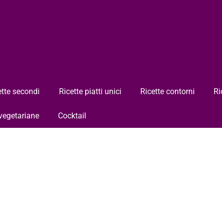
ette secondi
Ricette piatti unici
Ricette contorni
Ri
 vegetariane
Cocktail