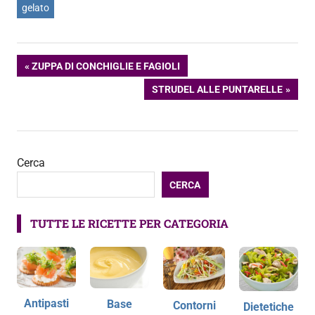
gelato
Navigazione
ARTICOLO
ZUPPA DI CONCHIGLIE E FAGIOLI
PRECEDENTE:
ARTICOLO
STRUDEL ALLE PUNTARELLE
articoli
SUCCESSIVO:
Cerca
CERCA
TUTTE LE RICETTE PER CATEGORIA
Antipasti
Base
Contorni
Dietetiche