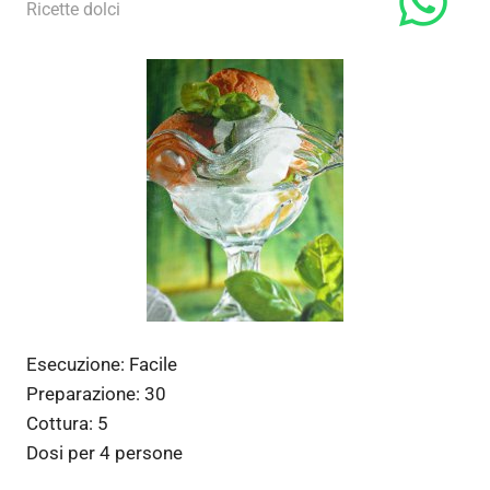
3 Gennaio 2012
admin
Ricette dolci
Esecuzione:
Facile
Preparazione:
30
Cottura:
5
Dosi per
4 persone