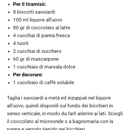
Per il tiramisù:
8 biscotti savoiardi
100 ml liquore all’uovo
80 gr di cioccolato al latte
4 cucchiai di panna fresca
4 tuorli
2 cucchiai di zucchero
60 gr di mascarpone
1 cucchiaio di marsala dolce
Per decorare:
1 cucchiaio di caffè solubile
Taglia i savoiardi a metà ed inzuppali nel liquore
all’uovo, quindi disponili sul fondo dei bicchieri in
senso verticale, in modo da farli aderire ai lati. Sciogli
il cioccolato al microonde o a bagnomaria con la
panna e versalo tiepido nei bicchieri.