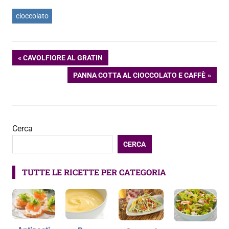
cioccolato
Navigazione
ARTICOLO
CAVOLFIORE AL GRATIN
PRECEDENTE:
ARTICOLO
PANNA COTTA AL CIOCCOLATO E CAFFÈ
articoli
SUCCESSIVO:
Cerca
CERCA
TUTTE LE RICETTE PER CATEGORIA