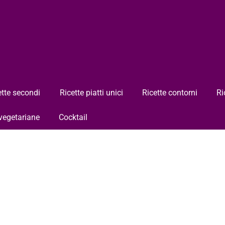
ette secondi
Ricette piatti unici
Ricette contorni
Ri
 vegetariane
Cocktail