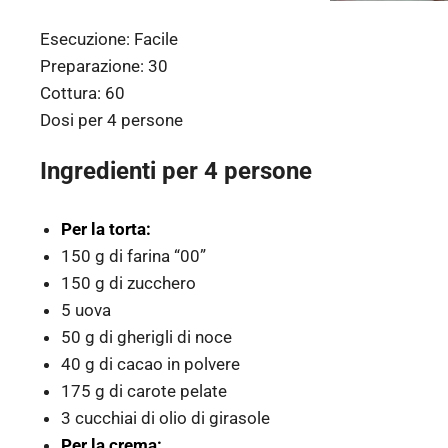
Esecuzione:
Facile
Preparazione:
30
Cottura:
60
Dosi per
4 persone
Ingredienti per 4 persone
Per la torta:
150 g di farina “00”
150 g di zucchero
5 uova
50 g di gherigli di noce
40 g di cacao in polvere
175 g di carote pelate
3 cucchiai di olio di girasole
Per la crema: