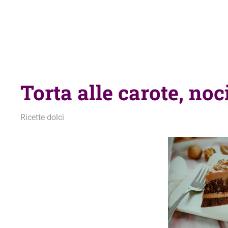
Torta alle carote, no
26 Febbraio 2014
admin
Ricette dolci