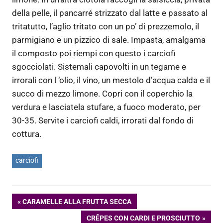
della pelle, il pancarré strizzato dal latte e passato al
tritatutto, l’aglio tritato con un po’ di prezzemolo, il
parmigiano e un pizzico di sale. Impasta, amalgama
il composto poi riempi con questo i carciofi
sgocciolati. Sistemali capovolti in un tegame e
irrorali con l ‘olio, il vino, un mestolo d’acqua calda e il
succo di mezzo limone. Copri con il coperchio la
verdura e lasciatela stufare, a fuoco moderato, per
30-35. Servite i carciofi caldi, irrorati dal fondo di
cottura.
carciofi
Navigazione
ARTICOLO
CARAMELLE ALLA FRUTTA SECCA
PRECEDENTE:
ARTICOLO
CRÊPES CON CARDI E PROSCIUTTO