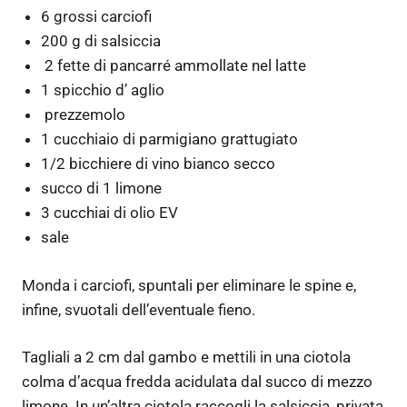
6 grossi carciofi
200 g di salsiccia
2 fette di pancarré ammollate nel latte
1 spicchio d’ aglio
prezzemolo
1 cucchiaio di parmigiano grattugiato
1/2 bicchiere di vino bianco secco
succo di 1 limone
3 cucchiai di olio EV
sale
Monda i carciofi, spuntali per eliminare le spine e,
infine, svuotali dell’eventuale fieno.
Tagliali a 2 cm dal gambo e mettili in una ciotola
colma d’acqua fredda acidulata dal succo di mezzo
limone. In un’altra ciotola raccogli la salsiccia, privata