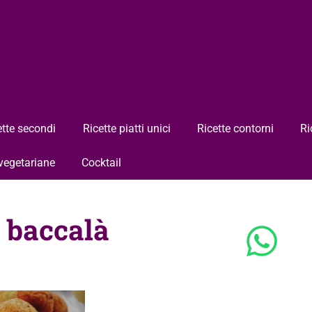
ette secondi
Ricette piatti unici
Ricette contorni
Ri
 vegetariane
Cocktail
e baccalà