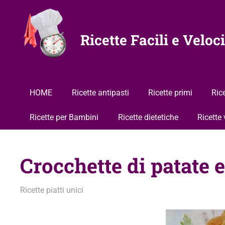
Vai
al
contenuto
Ricette Facili e Veloci
HOME
Ricette antipasti
Ricette primi
Ric
Ricette per Bambini
Ricette dietetiche
Ricette
Crocchette di patate 
24 Febbraio 2010
admin
Ricette piatti unici