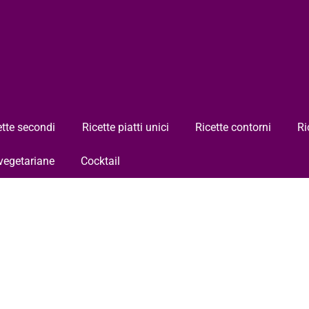
ette secondi
Ricette piatti unici
Ricette contorni
Ri
 vegetariane
Cocktail