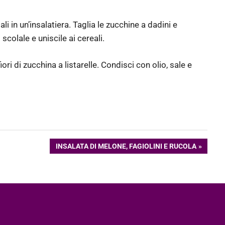
i in un’insalatiera. Taglia le zucchine a dadini e
scolale e uniscile ai cereali.
ori di zucchina a listarelle. Condisci con olio, sale e
ARTICOLO
INSALATA DI MELONE, FAGIOLINI E RUCOLA
SUCCESSIVO: