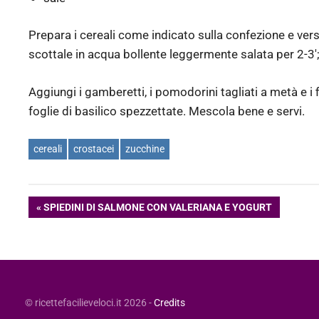
Prepara i cereali come indicato sulla confezione e versal
scottale in acqua bollente leggermente salata per 2-3′; 
Aggiungi i gamberetti, i pomodorini tagliati a metà e i fi
foglie di basilico spezzettate. Mescola bene e servi.
cereali
crostacei
zucchine
Navigazione
ARTICOLO
SPIEDINI DI SALMONE CON VALERIANA E YOGURT
PRECEDENTE:
articoli
© ricettefacilieveloci.it 2026 -
Credits