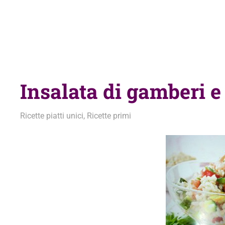
Insalata di gamberi 
11 Maggio 2011
admin
Ricette piatti unici
,
Ricette primi