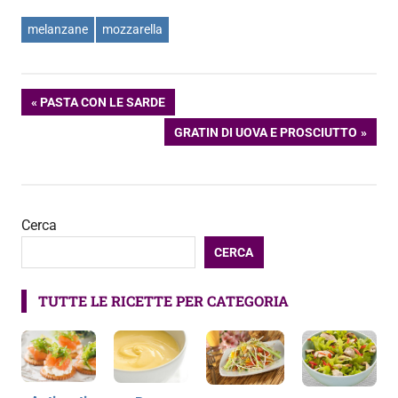
melanzane
mozzarella
Navigazione
ARTICOLO
PASTA CON LE SARDE
PRECEDENTE:
ARTICOLO
GRATIN DI UOVA E PROSCIUTTO
articoli
SUCCESSIVO:
Cerca
CERCA
TUTTE LE RICETTE PER CATEGORIA