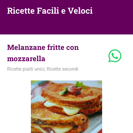
Ricette Facili e Veloci
Melanzane fritte con
mozzarella
15 Novembre 2010
admin
Ricette piatti unici
,
Ricette secondi