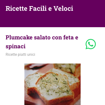
Ricette Facili e Veloci
Plumcake salato con feta e
spinaci
10 Marzo 2010
admin
Ricette piatti unici