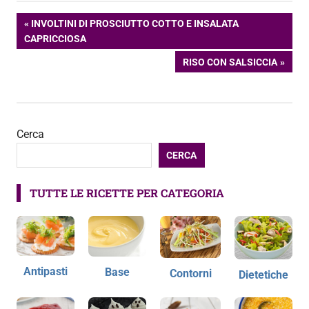
Navigazione
ARTICOLO
INVOLTINI DI PROSCIUTTO COTTO E INSALATA
PRECEDENTE:
CAPRICCIOSA
articoli
ARTICOLO
RISO CON SALSICCIA
SUCCESSIVO:
Cerca
CERCA
TUTTE LE RICETTE PER CATEGORIA
Antipasti
Base
Contorni
Dietetiche