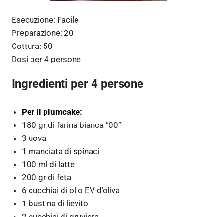
Esecuzione:
Facile
Preparazione:
20
Cottura:
50
Dosi per
4 persone
Ingredienti per 4 persone
Per il plumcake:
180 gr di farina bianca “00”
3 uova
1 manciata di spinaci
100 ml di latte
200 gr di feta
6 cucchiai di olio EV d’oliva
1 bustina di lievito
2 cucchiai di gruviera