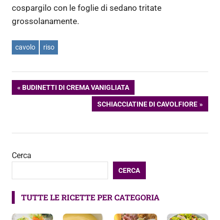
cospargilo con le foglie di sedano tritate
grossolanamente.
cavolo
riso
Navigazione
ARTICOLO
BUDINETTI DI CREMA VANIGLIATA
PRECEDENTE:
ARTICOLO
SCHIACCIATINE DI CAVOLFIORE
articoli
SUCCESSIVO:
Cerca
CERCA
TUTTE LE RICETTE PER CATEGORIA