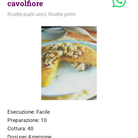
cavolfiore
3 Febbraio 2012
admin
Ricette piatti unici
,
Ricette primi
Esecuzione:
Facile
Preparazione:
10
Cottura:
40
Dosi per
4 persone