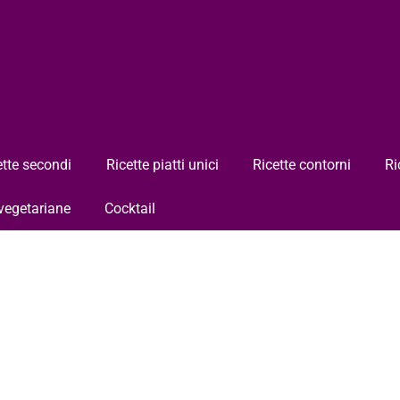
ette secondi
Ricette piatti unici
Ricette contorni
Ri
 vegetariane
Cocktail