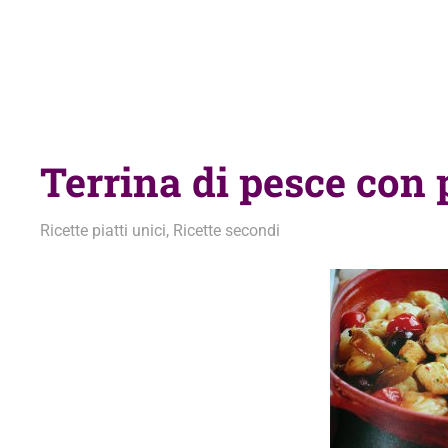
Terrina di pesce con 
18 Febbraio 2011
admin
Ricette piatti unici
,
Ricette secondi