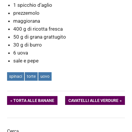
1 spicchio d’aglio
prezzemolo
maggiorana
400 g di ricotta fresca
50 g di grana grattugito
30 g di burro
6 uova
sale e pepe
spinaci
torte
uovo
Navigazione
ARTICOLO
ARTICOLO
TORTA ALLE BANANE
CAVATELLI ALLE VERDURE
PRECEDENTE:
SUCCESSIVO:
articoli
Cerca