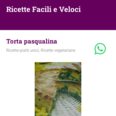
Ricette Facili e Veloci
Torta pasqualina
16 Luglio 2012
admin
Ricette piatti unici
,
Ricette vegetariane