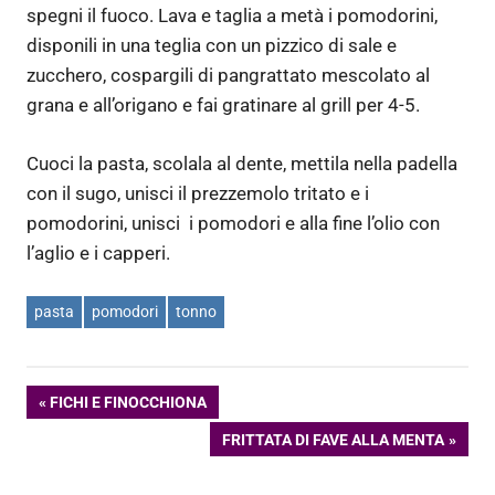
spegni il fuoco. Lava e taglia a metà i pomodorini,
disponili in una teglia con un pizzico di sale e
zucchero, cospargili di pangrattato mescolato al
grana e all’origano e fai gratinare al grill per 4-5.
Cuoci la pasta, scolala al dente, mettila nella padella
con il sugo, unisci il prezzemolo tritato e i
pomodorini, unisci i pomodori e alla fine l’olio con
l’aglio e i capperi.
pasta
pomodori
tonno
Navigazione
ARTICOLO
FICHI E FINOCCHIONA
PRECEDENTE:
ARTICOLO
FRITTATA DI FAVE ALLA MENTA
articoli
SUCCESSIVO: