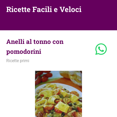
Ricette Facili e Veloci
Anelli al tonno con
pomodorini
8 Giugno 2011
admin
Ricette primi