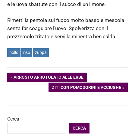
e le uova sbattute con il succo di un limone.
Rimetti la pentola sul fuoco molto basso e mescola
senza far coagulare l’uovo. Spolverizza con il
prezzemolo tritato e servi la minestra ben calda.
pollo
riso
zuppa
Navigazione
ARTICOLO
ARROSTO ARROTOLATO ALLE ERBE
PRECEDENTE:
ARTICOLO
ZITI CON POMODORINI E ACCIUGHE
articoli
SUCCESSIVO:
Cerca
CERCA