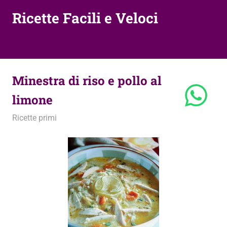
Ricette Facili e Veloci
Minestra di riso e pollo al
limone
12 Luglio 2013
admin
Ricette primi