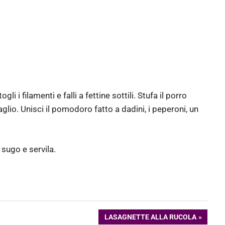
li i filamenti e falli a fettine sottili. Stufa il porro
’aglio. Unisci il pomodoro fatto a dadini, i peperoni, un
 sugo e servila.
ARTICOLO
LASAGNETTE ALLA RUCOLA