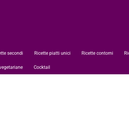
ette secondi
Ricette piatti unici
Ricette contorni
Ri
 vegetariane
Cocktail