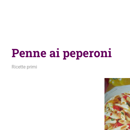
Penne ai peperoni
16 Settembre 2013
admin
Ricette primi