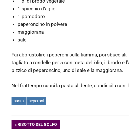
1 dl di brodo vegetale
1 spicchio d’aglio
1 pomodoro
peperoncino in polvere
maggiorana
sale
Fai abbrustolire i peperoni sulla fiamma, poi sbucciali, tog
tagliato a rondelle per 5 con metà dell’olio, il brodo e l
pizzico di peperoncino, uno di sale e la maggiorana.
Nel frattempo cuoci la pasta al dente, condiscila con il
pasta
peperoni
Navigazione
ARTICOLO
RISOTTO DEL GOLFO