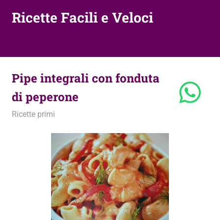
Ricette Facili e Veloci
Pipe integrali con fonduta
di peperone
6 Aprile 2011
admin
Ricette primi