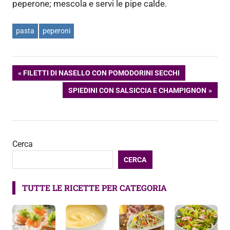
peperone; mescola e servi le pipe calde.
pasta
peperoni
Navigazione
ARTICOLO
FILETTI DI NASELLO CON POMODORINI SECCHI
PRECEDENTE:
ARTICOLO
SPIEDINI CON SALSICCIA E CHAMPIGNON
articoli
SUCCESSIVO:
Cerca
CERCA
TUTTE LE RICETTE PER CATEGORIA