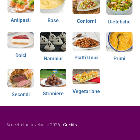
Antipasti
Base
Contorni
Dietetiche
Dolci
Piatti Unici
Bambini
Primi
Vegetariane
Straniere
Secondi
© ricettefacilieveloci.it 2026 -
Credits