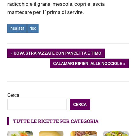
radicchio e il grana, mescola, copri e lascia
mantecare per 1′ prima di servire.
insalata
riso
Navigazione
ARTICOLO
UOVA STRAPAZZATE CON PANCETTA E TIMO
PRECEDENTE:
ARTICOLO
CALAMARI RIPIENI ALLE NOCCIOLE
articoli
SUCCESSIVO:
Cerca
CERCA
TUTTE LE RICETTE PER CATEGORIA