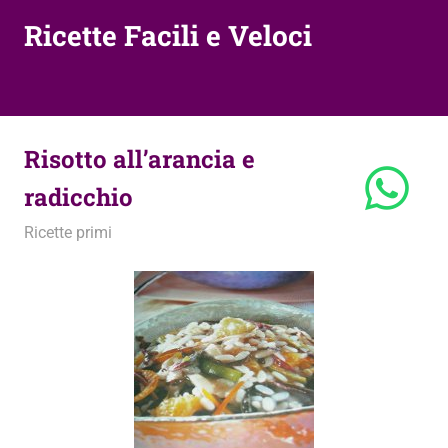
Ricette Facili e Veloci
Risotto all’arancia e
radicchio
7 Febbraio 2012
admin
Ricette primi