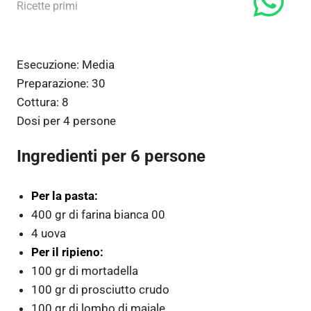
3 Gennaio 2013
admin
Ricette primi
Esecuzione:
Media
Preparazione:
30
Cottura:
8
Dosi per
4 persone
Ingredienti per 6 persone
Per la pasta:
400 gr di farina bianca 00
4 uova
Per il ripieno:
100 gr di mortadella
100 gr di prosciutto crudo
100 gr di lombo di maiale