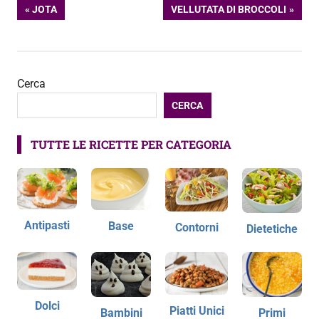
Navigazione
ARTICOLO
ARTICOLO
JOTA
VELLUTATA DI BROCCOLI
PRECEDENTE:
SUCCESSIVO:
articoli
Cerca
CERCA
TUTTE LE RICETTE PER CATEGORIA
Antipasti
Base
Contorni
Dietetiche
Dolci
Piatti Unici
Bambini
Primi