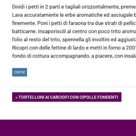
Dividi i petti in 2 parti e tagliali orizzontalmente, 
Lava accuratamente le erbe aromatiche ed asciugale bene
finemente. Poni i petti di faraona tra due strati di pelli
batticarne. Insaporiscili al centro con poco trito aromat
l’olio al resto del trito, spennella gli involtini ed aggius
Ricopri con delle fettine di lardo e metti in forno a 200°
fondo di cottura accompagnando, a piacere, con insal
carne
Navigazione
ARTICOLO
TORTELLONI AI CARCIOFI CON CIPOLLE FONDENTI
PRECEDENTE:
articoli