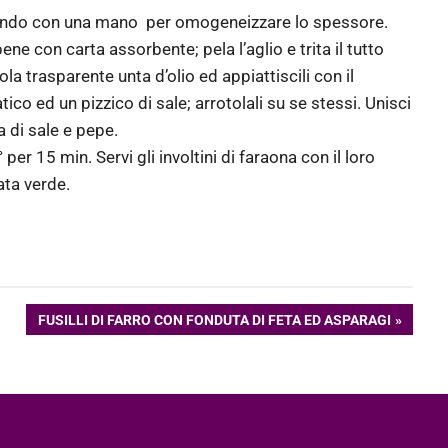
premendo con una mano per omogeneizzare lo spessore.
 con carta assorbente; pela l’aglio e trita il tutto
cola trasparente unta d’olio ed appiattiscili con il
ico ed un pizzico di sale; arrotolali su se stessi. Unisci
ta di sale e pepe.
 per 15 min. Servi gli involtini di faraona con il loro
ata verde.
ARTICOLO
FUSILLI DI FARRO CON FONDUTA DI FETA ED ASPARAGI
SUCCESSIVO: