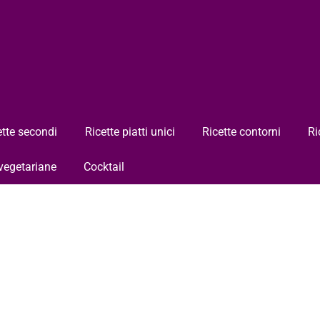
ette secondi
Ricette piatti unici
Ricette contorni
Ri
 vegetariane
Cocktail