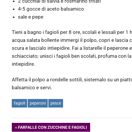
2 cucchiai di salvia e rosmarino tritati
4-5 gocce di aceto balsamico
sale e pepe
Tieni a bagno i fagioli per 8 ore, scolali e lessali per 1
acqua salata bollente immergi il polpo, copri e lascia 
scura e lascialo intiepidire. Fai a listarelle il peperone e
schiacciato; unisci i fagioli ben scolati, profuma con la
intiepidire.
Affetta il polpo a rondelle sottili, sistemalo su un piatt
balsamico e servi.
fagioli
peperoni
pesce
Navigazione
ARTICOLO
FARFALLE CON ZUCCHINE E FAGIOLI