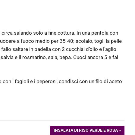
 h circa salando solo a fine cottura. In una pentola con
cuocere a fuoco medio per 35-40; scolalo, togli la pelle
 fallo saltare in padella con 2 cucchiai d’olio e l’aglio
 salvia e il rosmarino, sala, pepa. Cuoci ancora 5 e fai
o con i fagioli e i peperoni, condisci con un filo di aceto
ARTICOLO
INSALATA DI RISO VERDE E ROSA