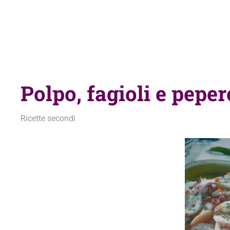
Polpo, fagioli e peper
28 Settembre 2013
admin
Ricette secondi