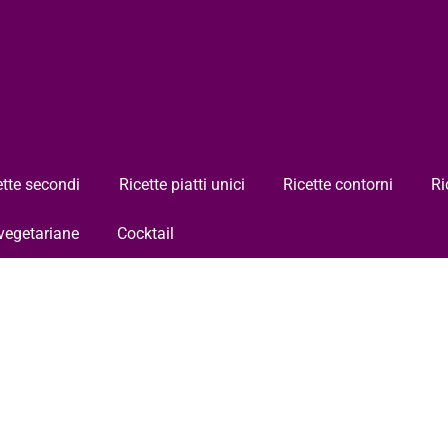
ette secondi
Ricette piatti unici
Ricette contorni
Ri
 vegetariane
Cocktail