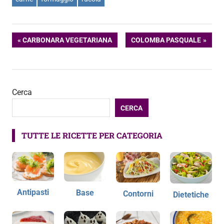
Navigazione
ARTICOLO
ARTICOLO
CARBONARA VEGETARIANA
COLOMBA PASQUALE
PRECEDENTE:
SUCCESSIVO:
articoli
Cerca
CERCA
TUTTE LE RICETTE PER CATEGORIA
Antipasti
Base
Contorni
Dietetiche