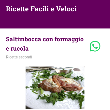
Ricette Facili e Veloci
Saltimbocca con formaggio
e rucola
4 Marzo 2014
admin
Ricette secondi