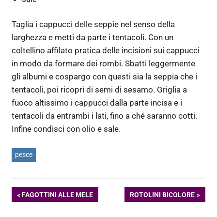
Taglia i cappucci delle seppie nel senso della
larghezza e metti da parte i tentacoli. Con un
coltellino affilato pratica delle incisioni sui cappucci
in modo da formare dei rombi. Sbatti leggermente
gli albumi e cospargo con questi sia la seppia che i
tentacoli, poi ricopri di semi di sesamo. Griglia a
fuoco altissimo i cappucci dalla parte incisa e i
tentacoli da entrambi i lati, fino a ché saranno cotti.
Infine condisci con olio e sale.
pesce
Navigazione
ARTICOLO
ARTICOLO
FAGOTTINI ALLE MELE
ROTOLINI BICOLORE
PRECEDENTE:
SUCCESSIVO: