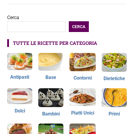
articoli
Cerca
CERCA
TUTTE LE RICETTE PER CATEGORIA
Antipasti
Base
Contorni
Dietetiche
Dolci
Piatti Unici
Bambini
Primi