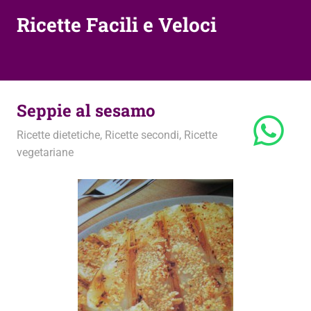
Ricette Facili e Veloci
Seppie al sesamo
10 Dicembre 2012
admin
Ricette dietetiche
,
Ricette secondi
,
Ricette
vegetariane