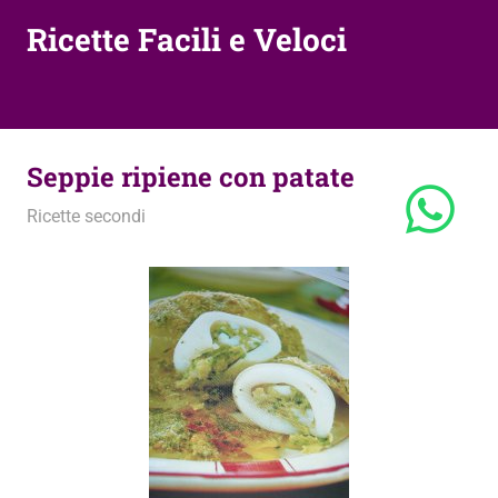
Ricette Facili e Veloci
Seppie ripiene con patate
9 Dicembre 2011
admin
Ricette secondi