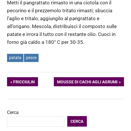
Metti il pangrattato rimasto in una ciotola con il
pecorino e il prezzemolo tritato rimasti; sbuccia
l’aglio e tritalo, aggiungilo al pangrattato e
all’origano. Mescola, distribuisci il composto sulle
patate e irrora il tutto con il restante olio. Cuoci in
forno già caldo a 180° C per 30-35.
patata
pesce
Navigazione
ARTICOLO
ARTICOLO
FRICCIULIN
MOUSSE DI CACHI AGLI AGRUMI
PRECEDENTE:
SUCCESSIVO:
articoli
Cerca
CERCA