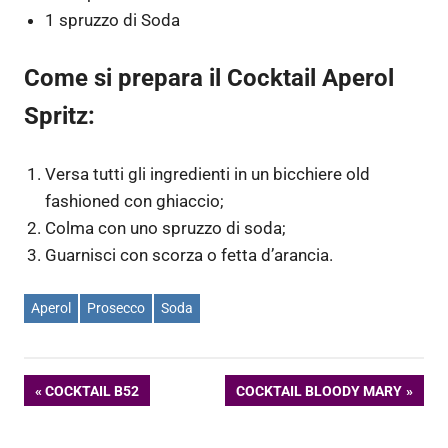
1 spruzzo di Soda
Come si prepara il Cocktail Aperol
Spritz:
Versa tutti gli ingredienti in un bicchiere old
fashioned con ghiaccio;
Colma con uno spruzzo di soda;
Guarnisci con scorza o fetta d’arancia.
Aperol
Prosecco
Soda
Navigazione
ARTICOLO
ARTICOLO
COCKTAIL B52
COCKTAIL BLOODY MARY
PRECEDENTE:
SUCCESSIVO:
articoli