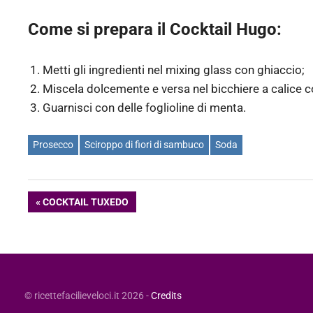
Come si prepara il Cocktail Hugo:
Metti gli ingredienti nel mixing glass con ghiaccio;
Miscela dolcemente e versa nel bicchiere a calice c
Guarnisci con delle foglioline di menta.
Prosecco
Sciroppo di fiori di sambuco
Soda
Navigazione
ARTICOLO
COCKTAIL TUXEDO
PRECEDENTE:
articoli
© ricettefacilieveloci.it 2026 -
Credits