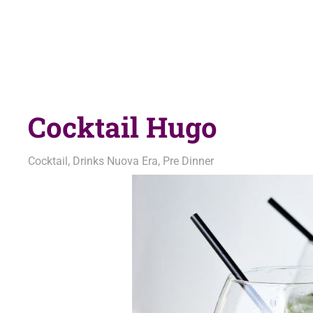
Cocktail Hugo
29 Luglio 2020
admin
Cocktail
,
Drinks Nuova Era
,
Pre Dinner