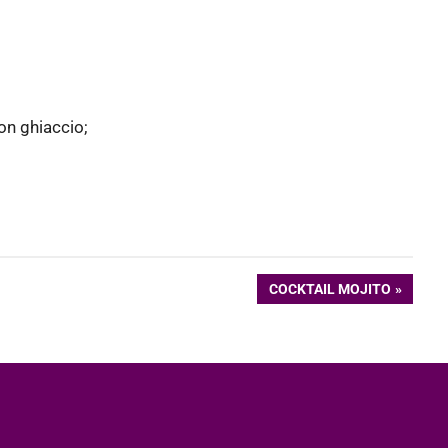
on ghiaccio;
ARTICOLO
COCKTAIL MOJITO
SUCCESSIVO: