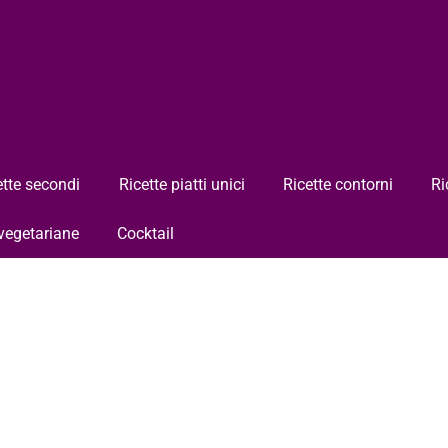
ette secondi
Ricette piatti unici
Ricette contorni
Ri
 vegetariane
Cocktail