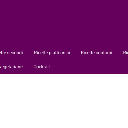
ette secondi
Ricette piatti unici
Ricette contorni
Ri
 vegetariane
Cocktail