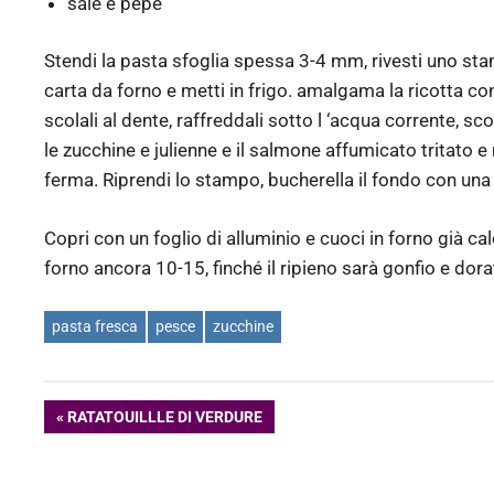
sale e pepe
Stendi la pasta sfoglia spessa 3-4 mm, rivesti uno sta
carta da forno e metti in frigo. amalgama la ricotta con 2
scolali al dente, raffreddali sotto l ‘acqua corrente, sc
le zucchine e julienne e il salmone affumicato tritato
ferma. Riprendi lo stampo, bucherella il fondo con una f
Copri con un foglio di alluminio e cuoci in forno già cal
forno ancora 10-15, finché il ripieno sarà gonfio e dora
pasta fresca
pesce
zucchine
Navigazione
ARTICOLO
RATATOUILLLE DI VERDURE
PRECEDENTE:
articoli