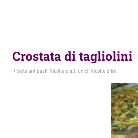
Crostata di tagliolini
27 Marzo 2012
admin
Ricette antipasti
,
Ricette piatti unici
,
Ricette primi