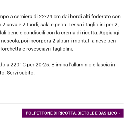
mpo a cerniera di 22-24 cm dai bordi alti foderato con
 uova e 2 tuorli, sala e pepa. Lessa i tagliolini per 2′,
olali bene e condiscili con la crema di ricotta. Aggiungi
 e mescola, poi incorpora 2 albumi montati a neve ben
orchetta e rovesciavi i tagliolini.
do a 220° C per 20-25. Elimina l’alluminio e lascia in
to. Servi subito.
ARTICOLO
POLPETTONE DI RICOTTA, BIETOLE E BASILICO
SUCCESSIVO: