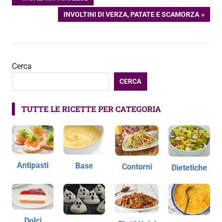
Navigazione
PRECEDENTE:
ARTICOLO
INVOLTINI DI VERZA, PATATE E SCAMORZA
articoli
SUCCESSIVO:
Cerca
CERCA
TUTTE LE RICETTE PER CATEGORIA
Antipasti
Base
Contorni
Dietetiche
Dolci