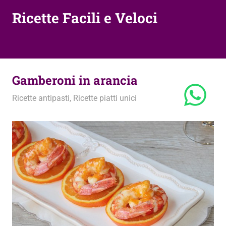
Ricette Facili e Veloci
Gamberoni in arancia
1 Marzo 2014
admin
Ricette antipasti
,
Ricette piatti unici