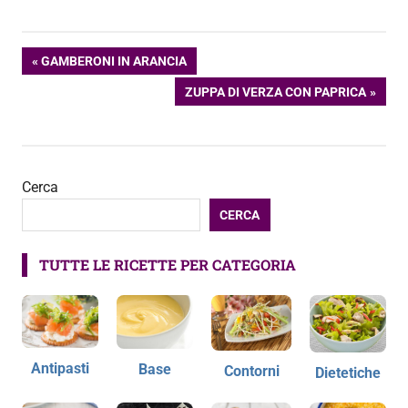
Navigazione
ARTICOLO
GAMBERONI IN ARANCIA
PRECEDENTE:
ARTICOLO
ZUPPA DI VERZA CON PAPRICA
articoli
SUCCESSIVO:
Cerca
CERCA
TUTTE LE RICETTE PER CATEGORIA
Antipasti
Base
Contorni
Dietetiche